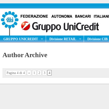
GRUPPO UNICREDIT
Divisione RETAIL
Divisione CIB
Author Archive
Pagina 4 di 4
«
1
2
3
4