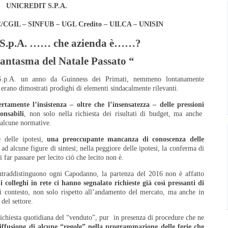
UNICREDIT S.P.A.
C/CGIL – SINFUB – UGL Credito – UILCA – UNISIN
 S.p.A. …… che azienda è……?
Fantasma del Natale Passato “
 S.p.A. un anno da Guinness dei Primati, nemmeno lontanamente
 erano dimostrati prodighi di elementi sindacalmente rilevanti.
ertamente l’insistenza – oltre che l’insensatezza – delle pressioni
onsabili
, non solo nella richiesta dei risultati di budget, ma anche
i alcune normative.
 delle
ipotesi,
una preoccupante mancanza di conoscenza delle
d alcune figure di sintesi; nella peggiore delle ipotesi, la conferma di
 far passare per lecito ciò che lecito non è.
ntraddistinguono ogni Capodanno, la partenza del 2016 non è affatto
i colleghi in rete ci hanno segnalato richieste già così pressanti di
ri contesto, non solo rispetto all’andamento del mercato, ma anche in
del settore.
 richiesta quotidiana del “venduto”, pur in presenza di procedure che ne
diffusione di alcune “regole” nella programmazione delle ferie che