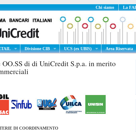
Chi siamo
La FAB
RETAIL
Divisione CIB
UCS (ex UBIS)
Area Riservata
 OO.SS di di UniCredit S.p.a. in merito
mmerciali
TERIE DI COORDINAMENTO