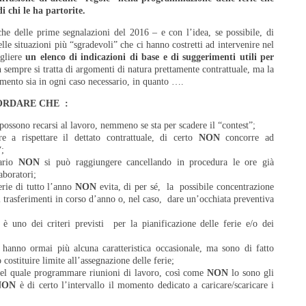
i chi le ha partorite.
che delle prime segnalazioni del 2016 – e con l’idea, se possibile, di
le situazioni più “sgradevoli” che ci hanno costretti ad intervenire nel
ogliere
un elenco di indicazioni di base e di suggerimenti utili per
 sempre si tratta di argomenti di natura prettamente contrattuale, ma la
imento sia in ogni caso necessario, in quanto ….
ORDARE CHE :
possono recarsi al lavoro, nemmeno se sta per scadere il “contest”;
re a rispettare il dettato contrattuale, di certo
NON
concorre ad
“;
nario
NON
si può raggiungere cancellando in procedura le ore già
aboratori;
rie di tutto l’anno
NON
evita, di per sé, la possibile concentrazione
e i trasferimenti in corso d’anno o, nel caso, dare un’occhiata preventiva
è uno dei criteri previsti per la pianificazione delle ferie e/o dei
hanno ormai più alcuna caratteristica occasionale, ma sono di fatto
costituire limite all’assegnazione delle ferie;
l quale programmare riunioni di lavoro, così come
NON
lo sono gli
NON
è di certo l’intervallo il momento dedicato a caricare/scaricare i