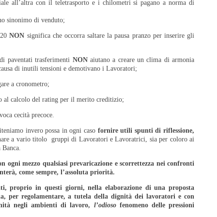
ale all’altra con il teletrasporto e i chilometri si pagano a norma di
o sinonimo di venduto;
3.20
NON
significa che occorra saltare la pausa pranzo per inserire gli
di paventati trasferimenti
NON
aiutano a creare un clima di armonia
 causa di inutili tensioni e demotivano i Lavoratori;
are a cronometro;
al calcolo del rating per il merito creditizio;
voca cecità precoce.
riteniamo invero possa in ogni caso
fornire utili spunti di riflessione,
re a vario titolo gruppi di Lavoratori e Lavoratrici, sia per coloro ai
a Banca.
n ogni mezzo qualsiasi prevaricazione e scorrettezza nei confronti
nterà, come sempre, l’assoluta priorità.
, proprio in questi giorni, nella elaborazione di una proposta
da, per regolamentare, a tutela della dignità dei lavoratori e con
enità negli ambienti di lavoro,
l’odioso
fenomeno delle pressioni