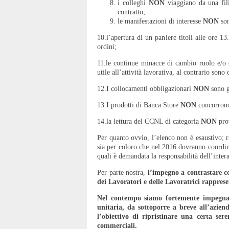
i colleghi
NON
viaggiano da una fili
contratto;
le manifestazioni di interesse
NON
son
10.l’apertura di un paniere titoli alle ore 1
ordini;
11.le continue minacce di cambio ruolo e/o 
utile all’attività lavorativa, al contrario sono
12.I collocamenti obbligazionari
NON
sono g
13.I prodotti di Banca Store
NON
concorrono 
14.la lettura del CCNL di categoria
NON
pro
Per quanto ovvio, l’elenco non è esaustivo; 
sia per coloro che nel 2016 dovranno coordina
quali è demandata la responsabilità dell’inter
Per parte nostra,
l’impegno a contrastare co
dei Lavoratori e delle Lavoratrici rapprese
Nel contempo siamo fortemente impegnati
unitaria, da sottoporre a breve all’azien
l’obiettivo di ripristinare una certa ser
commerciali.