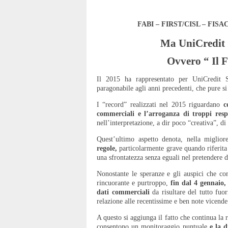
FABI – FIRST/CISL – FISA
Ma UniCredit
Ovvero “ Il 
Il 2015 ha rappresentato per UniCredit
paragonabile agli anni precedenti, che pure si
I “record” realizzati nel 2015 riguardano
c
commerciali e l’arroganza di troppi resp
nell’interpretazione, a dir poco “creativa”, d
Quest’ultimo aspetto denota, nella migliore
regole,
particolarmente grave quando riferita a
una sfrontatezza senza eguali nel pretendere di
Nonostante le speranze e gli auspici che co
rincuorante e purtroppo,
fin dal 4 gennaio, 
dati commerciali
da risultare del tutto fuo
relazione alle recentissime e ben note vicende 
A questo si aggiunga il fatto che continua la
consentono un monitoraggio puntuale
e la 