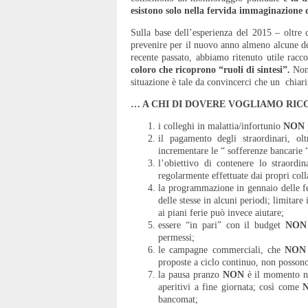
esistono solo nella fervida immaginazione d
Sulla base dell’esperienza del 2015 – oltre 
prevenire per il nuovo anno almeno alcune del
recente passato, abbiamo ritenuto utile racc
coloro che ricoprono “ruoli di sintesi”.
Non
situazione è tale da convincerci che un chiar
… A CHI DI DOVERE VOGLIAMO RIC
i colleghi in malattia/infortunio
NON
il pagamento degli straordinari, olt
incrementare le “ sofferenze bancarie 
l’obiettivo di contenere lo straordi
regolarmente effettuate dai propri coll
la programmazione in gennaio delle fe
delle stesse in alcuni periodi; limitar
ai piani ferie può invece aiutare;
essere “in pari” con il budget
NON
permessi;
le campagne commerciali, che
NON
proposte a ciclo continuo, non possono 
la pausa pranzo
NON
è il momento ne
aperitivi a fine giornata; così come
bancomat;