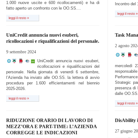
1.000 nuove uscite e 600 ricollocamenti) e ha di
Incontro del 
fatto aperto un confronto con le OO.SS....
leggi il resto »
leggi il resto »
UniCredit annuncia nuovi esuberi,
Task Manag
ricollocazioni e riqualificazioni del personale.
2 agosto 202
9 settembre 2024
UniCredit annuncia nuovi esuberi,
mercoledì 23
ricollocazioni e riqualificazioni del
responsabil
personale. Nella giornata di venerdì 6 settembre,
Performanc
l’Azienda ha inviato alle OO.SS. la lettera di avvio
Strategic pa
procedura per 1.600 efficientamenti nel biennio
presenza di I
2025-2026.
dalle OO.SS.
leggi il resto »
leggi il resto »
RIDUZIONE ORARIO DI LAVORO DI
DisAbility 
MEZZ’ORA E PART-TIME: L’AZIENDA
27 giugno 2
CORREGGE LE INDICAZIONI