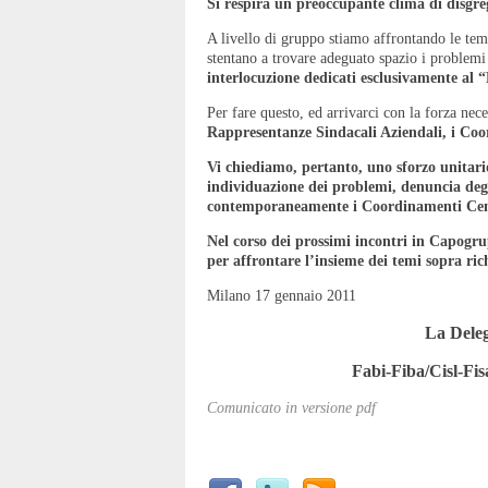
Si respira un preoccupante clima di disgre
A livello di gruppo stiamo affrontando le tem
stentano a trovare adeguato spazio i problemi
interlocuzione dedicati esclusivamente al “
Per fare questo, ed arrivarci con la forza nec
Rappresentanze Sindacali Aziendali, i Coord
Vi chiediamo, pertanto, uno sforzo unitario
individuazione dei problemi, denuncia degli
contemporaneamente i Coordinamenti Cen
Nel corso dei prossimi incontri in Capogr
per affrontare l’insieme dei temi sopra ric
Milano 17 gennaio 2011
La Dele
Fabi-Fiba/Cisl-Fis
Comunicato in versione pdf