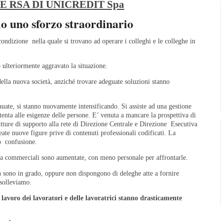
E RSA DI UNICREDIT Spa
io uno sforzo straordinario
ndizione nella quale si trovano ad operare i colleghi e le colleghe in
 ulteriormente aggravato la situazione.
 della nuova società, anziché trovare adeguate soluzioni stanno
nuate, si stanno nuovamente intensificando. Si assiste ad una gestione
enta alle esigenze delle persone. E’ venuta a mancare la prospettiva di
utture di supporto alla rete di Direzione Centrale e Direzione Esecutiva
ate nuove figure prive di contenuti professionali codificati. La
lo confusione.
sia commerciali sono aumentate, con meno personale per affrontarle.
on sono in grado, oppure non dispongono di deleghe atte a fornire
 solleviamo.
i lavoro dei lavoratori e delle lavoratrici stanno drasticamente