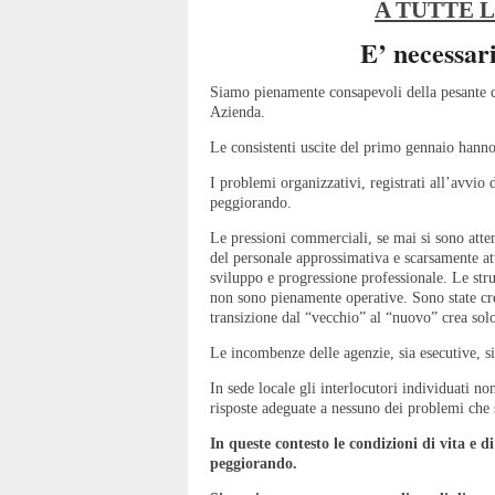
A TUTTE L
E’ necessar
Siamo pienamente consapevoli della pesante co
Azienda.
Le consistenti uscite del primo gennaio hanno
I problemi organizzativi, registrati all’avvio
peggiorando.
Le pressioni commerciali, se mai si sono atte
del personale approssimativa e scarsamente att
sviluppo e progressione professionale. Le str
non sono pienamente operative. Sono state cre
transizione dal “vecchio” al “nuovo” crea so
Le incombenze delle agenzie, sia esecutive, 
In sede locale gli interlocutori individuati n
risposte adeguate a nessuno dei problemi che
In queste contesto le condizioni di vita e d
peggiorando.