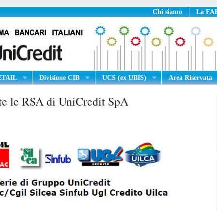
Chi siamo
La FAB
RETAIL
Divisione CIB
UCS (ex UBIS)
Area Riservata
tte le RSA di UniCredit SpA