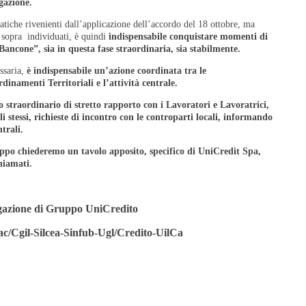
gazione.
atiche rivenienti dall’applicazione dell’accordo del 18 ottobre, ma
 sopra individuati, è quindi
indispensabile conquistare momenti di
Bancone”, sia in questa fase straordinaria, sia stabilmente.
essaria,
è indispensabile un’azione coordinata tra le
inamenti Territoriali e l’attività centrale.
 straordinario di stretto rapporto con i Lavoratori e Lavoratrici,
 stessi, richieste di incontro con le controparti locali, informando
trali.
uppo chiederemo un tavolo apposito, specifico di UniCredit Spa,
hiamati.
gazione di Gruppo UniCredito
ac/Cgil-Silcea-Sinfub-Ugl/Credito-UilCa