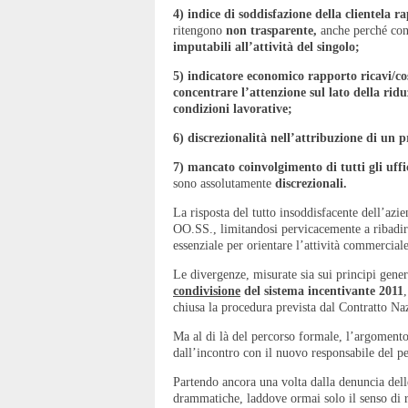
4)
indice di soddisfazione della clientel
ritengono
non trasparente,
anche perché co
imputabili all’attività del singolo;
5)
indicatore economico rapporto ricavi/co
concentrare l’attenzione sul lato della rid
condizioni lavorative;
6)
discrezionalità nell’attribuzione di un p
7)
mancato coinvolgimento di tutti gli uffic
sono assolutamente
discrezionali.
La risposta del tutto insoddisfacente dell’azi
OO.SS., limitandosi pervicacemente a ribadire
essenziale per orientare l’attività commercial
Le divergenze, misurate sia sui principi gener
condivisione
del sistema incentivante 2011
chiusa la procedura prevista dal Contratto Na
Ma al di là del percorso formale, l’argomento
dall’incontro con il nuovo responsabile del p
Partendo ancora una volta dalla denuncia delle
drammatiche, laddove ormai solo il senso di re