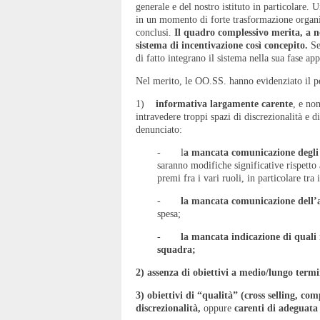
generale e del nostro istituto in particolare. U
in un momento di forte trasformazione organiz
conclusi.
Il quadro complessivo merita, a n
sistema di incentivazione così concepito.
Sen
di fatto integrano il sistema nella sua fase ap
Nel merito, le OO.SS. hanno evidenziato il pe
1)
informativa largamente carente
, e no
intravedere troppi spazi di discrezionalità e 
denunciato:
- l
a mancata comunicazione degli
saranno modifiche significative rispetto
premi fra i vari ruoli, in particolare tra
-
la mancata comunicazione dell
spesa;
-
la mancata indicazione di quali 
squadra;
2)
assenza di obiettivi a medio/lungo termi
3)
obiettivi di “qualità” (cross selling, com
discrezionalità,
oppure
carenti di adeguata