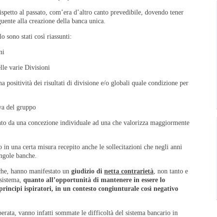
rispetto al passato, com’era d’altro canto prevedibile, dovendo tener
uente alla creazione della banca unica.
 sono stati così riassunti:
ni
lle varie Divisioni
 positività dei risultati di divisione e/o globali quale condizione per
va del gruppo
to da una concezione individuale ad una che valorizza maggiormente
 in una certa misura recepito anche le sollecitazioni che negli anni
ingole banche.
che, hanno manifestato un
giudizio di
netta contrarietà
, non tanto e
 sistema,
quanto all’opportunità di mantenere in essere lo
rincipi ispiratori, in un contesto congiunturale così negativo
perata, vanno infatti sommate le difficoltà del sistema bancario in