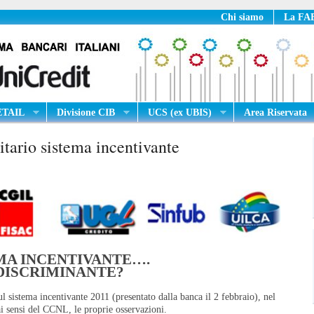
Chi siamo
La FAB
RETAIL
Divisione CIB
UCS (ex UBIS)
Area Riservata
tario sistema incentivante
MA INCENTIVANTE….
DISCRIMINANTE?
ul sistema incentivante 2011 (presentato dalla banca il 2 febbraio), nel
i sensi del CCNL, le proprie osservazioni.