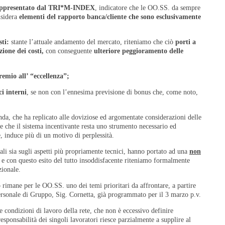
a rappresentato dal TRI*M-INDEX
, indicatore che le OO.SS. da sempre
nsidera
elementi del rapporto banca/cliente che sono esclusivamente
sti:
stante l’attuale andamento del mercato, riteniamo che ciò
porti a
uzione
dei costi,
con conseguente
ulteriore peggioramento delle
remio all’ “eccellenza”;
i interni
, se non con l’ennesima previsione di bonus che, come noto,
enda, che ha replicato alle doviziose ed argomentate considerazioni delle
 che il sistema incentivante resta uno strumento necessario ed
e, induce più di un motivo di perplessità.
ali sia sugli aspetti più propriamente tecnici, hanno portato ad una
non
, e con questo esito del tutto insoddisfacente riteniamo formalmente
zionale.
 rimane per le OO.SS. uno dei temi prioritari da affrontare, a partire
ersonale di Gruppo, Sig. Cornetta, già programmato per il 3 marzo p.v.
 condizioni di lavoro della rete, che non è eccessivo definire
sponsabilità dei singoli lavoratori riesce parzialmente a supplire al