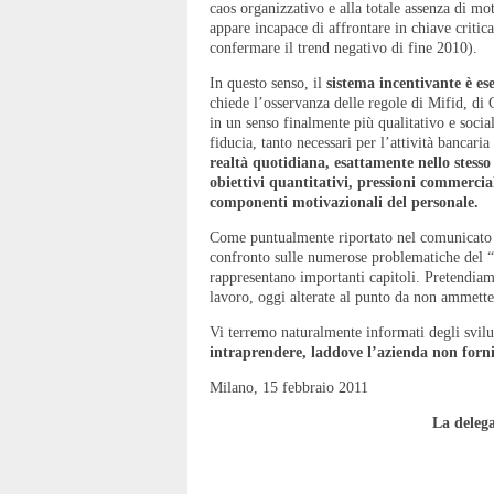
caos organizzativo e alla totale assenza di mo
appare incapace di affrontare in chiave critica
confermare il trend negativo di fine 2010).
In questo senso, il
sistema incentivante è e
chiede l’osservanza delle regole di Mifid, di 
in un senso finalmente più qualitativo e socia
fiducia, tanto necessari per l’attività banca
realtà quotidiana, esattamente nello stess
obiettivi quantitativi, pressioni commercia
componenti motivazionali del personale.
Come puntualmente riportato nel comunicato un
confronto sulle numerose problematiche del “
rappresentano importanti capitoli. Pretendiamo
lavoro, oggi alterate al punto da non ammetter
Vi terremo naturalmente informati degli svilu
intraprendere, laddove l’azienda non fornis
Milano, 15 febbraio 2011
La delega