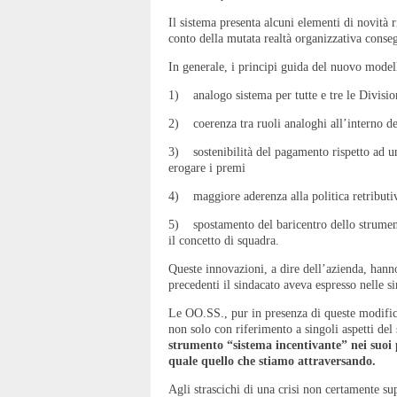
Il sistema presenta alcuni elementi di novità 
conto della mutata realtà organizzativa conseg
In generale, i principi guida del nuovo modello
1) analogo sistema per tutte e tre le Divisio
2) coerenza tra ruoli analoghi all’interno de
3) sostenibilità del pagamento rispetto ad una
erogare i premi
4) maggiore aderenza alla politica retributi
5) spostamento del baricentro dello strumen
il concetto di squadra.
Queste innovazioni, a dire dell’azienda, hanno
precedenti il sindacato aveva espresso nelle s
Le OO.SS., pur in presenza di queste modifi
non solo con riferimento a singoli aspetti del
strumento “sistema incentivante” nei suoi p
quale quello che stiamo attraversando.
Agli strascichi di una crisi non certamente su