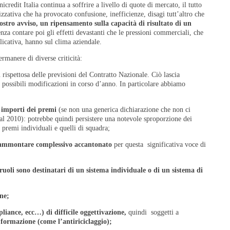
nicredit Italia continua a soffrire a livello di quote di mercato, il tutto
zativa che ha provocato confusione, inefficienze, disagi tutt’altro che
ostro avviso, un ripensamento sulla
capacità di risultato di un
za contare poi gli effetti devastanti che le pressioni commerciali, che
plicativa, hanno sul clima aziendale.
rmanere di diverse criticità:
n rispettosa delle previsioni del Contratto Nazionale. Ciò lascia
di possibili modificazioni in corso d’anno. In particolare abbiamo
 importi dei premi
(se non una generica dichiarazione che non ci
 al 2010): potrebbe quindi persistere una notevole sproporzione dei
 i premi individuali e quelli di squadra;
’ammontare complessivo accantonato
per questa significativa voce di
ruoli sono destinatari di un sistema individuale o di un sistema di
ne;
pliance, ecc…) di difficile oggettivazione,
quindi soggetti a
 formazione (come l’antiriciclaggio);