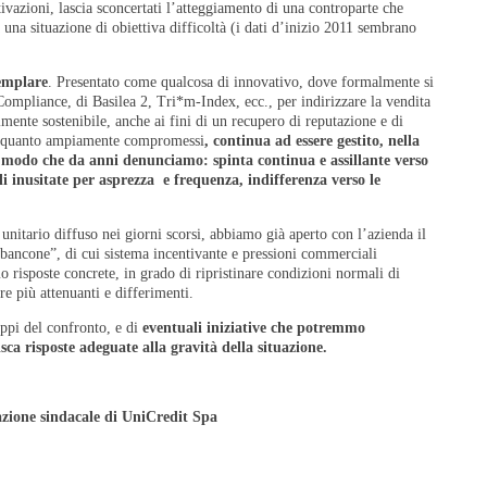
tivazioni, lascia sconcertati l’atteggiamento di una controparte che
 una situazione di obiettiva difficoltà (i dati d’inizio 2011 sembrano
semplare
. Presentato come qualcosa di innovativo, dove formalmente si
Compliance, di Basilea 2, Tri*m-Index, ecc., per indirizzare la vendita
lmente sostenibile, anche ai fini di un recupero di reputazione e di
ria quanto ampiamente compromessi
, continua ad essere gestito, nella
o modo che da anni denunciamo: spinta continua e assillante verso
li inusitate per asprezza e frequenza, indifferenza verso le
itario diffuso nei giorni scorsi, abbiamo già aperto con l’azienda il
bancone”, di cui sistema incentivante e pressioni commerciali
 risposte concrete, in grado di ripristinare condizioni normali di
e più attenuanti e differimenti.
ppi del confronto, e di
eventuali iniziative che potremmo
ca risposte adeguate alla gravità della situazione.
zione sindacale di UniCredit Spa