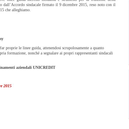
o dall’Accordo sindacale firmato il 9 dicembre 2015, reso noto con il
015 che alleghiamo.
sy
a far proprie le linee guida, attenendosi scrupolosamente a quanto
ropria formazione, nonché a segnalare ai propri rappresentanti sindacali
inamenti aziendali UNICREDIT
re 2015