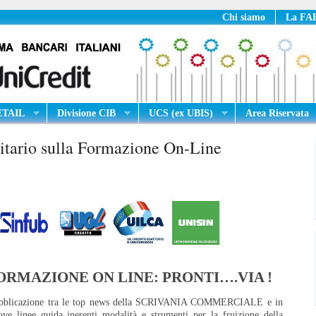
Chi siamo
La FAB
RETAIL
Divisione CIB
UCS (ex UBIS)
Area Riservata
itario sulla Formazione On-Line
ORMAZIONE ON LINE: PRONTI….VIA !
a pubblicazione tra le top news della SCRIVANIA COMMERCIALE e in
 linee guida inerenti modalità e strumenti per la fruizione della